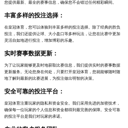
您提供最新、最全的赛事信息，确保您不会错过任何精彩瞬间。
丰富多样的投注选择：
在皇冠体育，您可以体验到丰富多样的投注选择。除了经典的胜负
投注，我们还提供让球、大小盘口等多种玩法，让您在比赛中更加
灵活自如地进行投注，增加博彩的乐趣。
实时赛事数据更新：
为了让玩家能够更及时地获取比赛信息，我们提供实时的赛事数据
更新服务。无论您身在何处，只要打开皇冠体育，您就能够随时随
地了解到最新的比赛进展，为投注做出明智的决策。
安全可靠的投注平台：
皇冠体育注重玩家的隐私和资金安全。我们采用先进的加密技术，
确保每一位玩家的个人信息和资金都得到最完善的保障。安全可靠
的投注平台是我们对玩家的承诺。