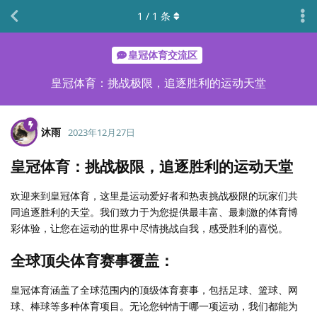
1
/
1
条
皇冠体育交流区
皇冠体育：挑战极限，追逐胜利的运动天堂
沐雨
2023年12月27日
皇冠体育：挑战极限，追逐胜利的运动天堂
欢迎来到皇冠体育，这里是运动爱好者和热衷挑战极限的玩家们共
同追逐胜利的天堂。我们致力于为您提供最丰富、最刺激的体育博
彩体验，让您在运动的世界中尽情挑战自我，感受胜利的喜悦。
全球顶尖体育赛事覆盖：
皇冠体育涵盖了全球范围内的顶级体育赛事，包括足球、篮球、网
球、棒球等多种体育项目。无论您钟情于哪一项运动，我们都能为