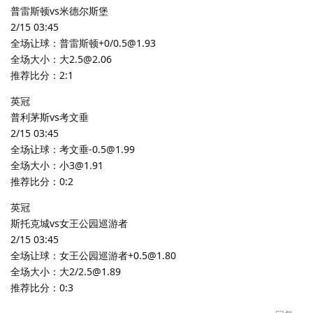
普雷斯顿vs米德尔斯堡
2/15 03:45
全场让球：普雷斯顿+0/0.5@1.93
全场大小：大2.5@2.06
推荐比分：2:1
英冠
普利茅斯vs考文垂
2/15 03:45
全场让球：考文垂-0.5@1.99
全场大小：小3@1.91
推荐比分：0:2
英冠
斯托克城vs女王公园巡游者
2/15 03:45
全场让球：女王公园巡游者+0.5@1.80
全场大小：大2/2.5@1.89
推荐比分：0:3