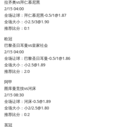
拉齐奥vs拜仁慕尼黑
2/15 04:00
全场让球：拜仁慕尼黑-0.5/1@1.87
全场大小：小2.5/3@1.90
推荐比分：0:1
欧冠
巴黎圣日耳曼vs皇家社会
2/15 04:00
全场让球：巴黎圣日耳曼-0.5/1@1.86
全场大小：小2.5@1.89
推荐比分：2:0
阿甲
图库曼竞技vs河床
2/15 08:30
全场让球：河床-0.5@1.89
全场大小：小2/2.5@1.80
推荐比分：0:2
英冠