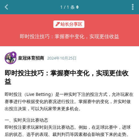
1
/
1
条
站长分享区
即时投注技巧：掌握赛中变化，实现更佳收益
皇冠体育招商
2024年10月25日
即时投注技巧：掌握赛中变化，实现更佳收
益
即时投注（Live Betting）是一种实时下注的投注方式，允许玩家在
赛事进行中根据变化的赛况进行投注。掌握赛中的变化，并实时做
出投注决策，可以为玩家带来更多机会。
一、实时关注比赛动态
即时投注要求玩家时刻关注比赛动态。例如，在足球比赛中，进球
后的状态、选手的表现、裁判判罚等因素都会影响接下来的走势。