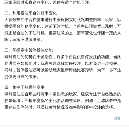
玩家应随时观察这些变化，以便在适当时机下注。
二、利用投注平台的赔率变化
大多数投注平台在赛事进行中会根据实时状况调整赔率。玩家可以
根据平台的赔率变化，判断下注时机。当赔率出现短暂上涨时，可
能正是合适的下注时机。但需注意的是，赔率变化也伴随一定的风
险，玩家应谨慎决策。
三、掌握赛中暂停投注功能
即时投注的优势在于灵活性，许多平台提供暂停投注的功能。当比
赛进展不如预期时，玩家可以选择暂停投注，以避免进一步损失。
同时，暂停投注还可以帮助玩家重新评估比赛形势，为下一步下注
提供更可靠的依据。
四、集中于熟悉的赛事
即时投注适合那些对赛事非常熟悉的玩家。建议专注于自己熟悉的
赛事领域，并根据赛况的变化灵活调整策略。例如，足球比赛中是
否存在伤停补时、球员红黄牌情况等都将影响赛中投注的选择。
回复