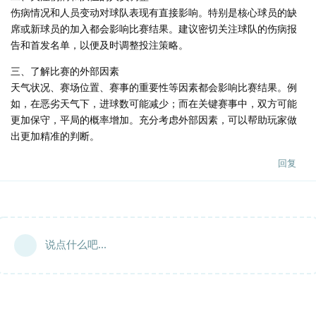
伤病情况和人员变动对球队表现有直接影响。特别是核心球员的缺
席或新球员的加入都会影响比赛结果。建议密切关注球队的伤病报
告和首发名单，以便及时调整投注策略。
三、了解比赛的外部因素
天气状况、赛场位置、赛事的重要性等因素都会影响比赛结果。例
如，在恶劣天气下，进球数可能减少；而在关键赛事中，双方可能
更加保守，平局的概率增加。充分考虑外部因素，可以帮助玩家做
出更加精准的判断。
回复
说点什么吧...