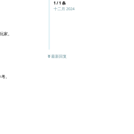
1
/
1
条
十二月 2024
玩家。
最新回复
参考。