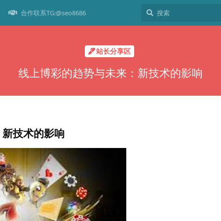
合作联系TG:@seo8686
站长分享区
线上博彩的趋势与未来：新技术的影响
：新技术的影响