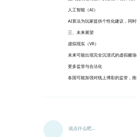
人工智能（AI）
AI算法为玩家提供个性化建议，同
三、未来展望
虚拟现实（VR）
未来可能出现完全沉浸式的虚拟赌场
更多监管与合法化
各国可能加强对线上博彩的监管，推
说点什么吧...