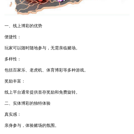
一、线上博彩的优势
便捷性：
玩家可以随时随地参与，无需亲临赌场。
多样性：
包括百家乐、老虎机、体育博彩等多种游戏。
奖励丰富：
线上平台通常提供首存奖励和免费旋转。
二、实体博彩的独特体验
真实感：
亲身参与，体验赌场的氛围。