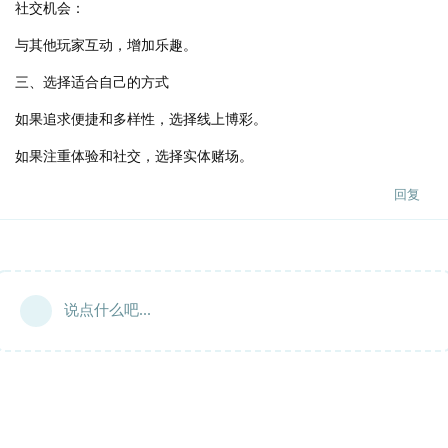
社交机会：
与其他玩家互动，增加乐趣。
三、选择适合自己的方式
如果追求便捷和多样性，选择线上博彩。
如果注重体验和社交，选择实体赌场。
回复
说点什么吧...