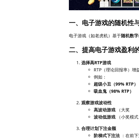
一、电子游戏的随机性与
电子游戏（如老虎机）基于
随机数字
二、提高电子游戏盈利
选择高RTP游戏
RTP（理论回报率）增
例如：
超级小丑（99% RTP）
吸血鬼（98% RTP）
观察游戏波动性
高波动游戏
（大奖
波动低游戏
（小奖模式
合理计划下注金额
阶梯式下注法
：在前下