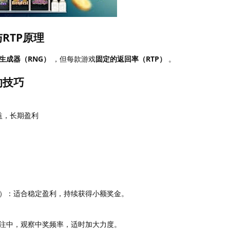
RTP原理
生成器（RNG）
，但每款游戏
固定的返回率（RTP）
。
的技巧
益，长期盈利
）：适合稳定盈利，持续获得小额奖金。
注中，观察中奖频率，适时加大力度。