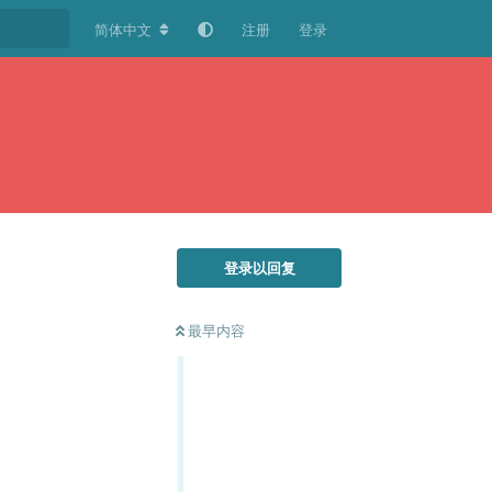
简体中文
注册
登录
登录以回复
最早内容