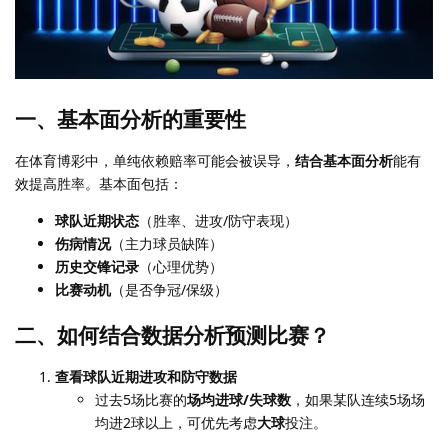
一、基本面分析的重要性
在体育博彩中，单纯依赖赔率可能会被误导，
结合基本面分析
能有
效提高胜率。基本面包括：
球队近期状态
（胜率、进攻/防守表现）
伤病情况
（主力球员缺阵）
历史交锋记录
（心理优势）
比赛动机
（是否争冠/保级）
二、如何结合数据分析预测比赛？
查看球队近期进攻和防守数据
过去5场比赛的
场均进球/失球数
，如果某队连续5场场
均进2球以上，可优先考虑
大球
投注。