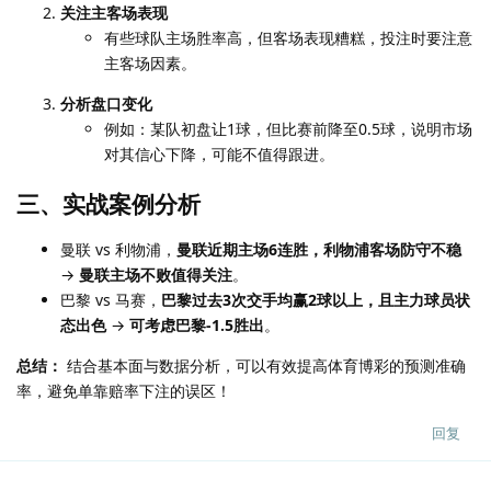
关注主客场表现
有些球队主场胜率高，但客场表现糟糕，投注时要注意
主客场因素。
分析盘口变化
例如：某队初盘让1球，但比赛前降至0.5球，说明市场
对其信心下降，可能不值得跟进。
三、实战案例分析
曼联 vs 利物浦，
曼联近期主场6连胜，利物浦客场防守不稳
→
曼联主场不败值得关注
。
巴黎 vs 马赛，
巴黎过去3次交手均赢2球以上，且主力球员状
态出色
→
可考虑巴黎-1.5胜出
。
总结：
结合基本面与数据分析，可以有效提高体育博彩的预测准确
率，避免单靠赔率下注的误区！
回复