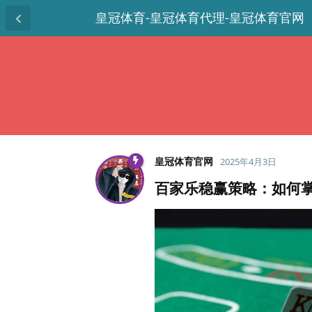
皇冠体育-皇冠体育代理-皇冠体育官网
皇冠体育官网
2025年4月3日
百家乐稳赢策略：如何