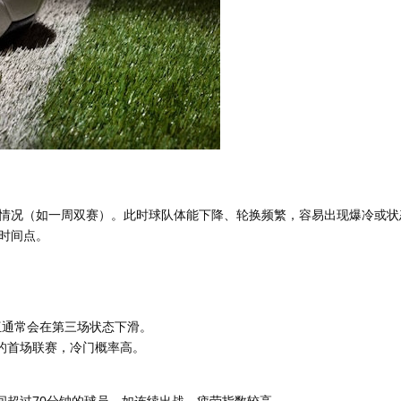
情况（如一周双赛）。此时球队体能下降、轮换频繁，容易出现爆冷或状
时间点。
伍通常会在第三场状态下滑。
的首场联赛，冷门概率高。
间超过70分钟的球员，如连续出战，疲劳指数较高。