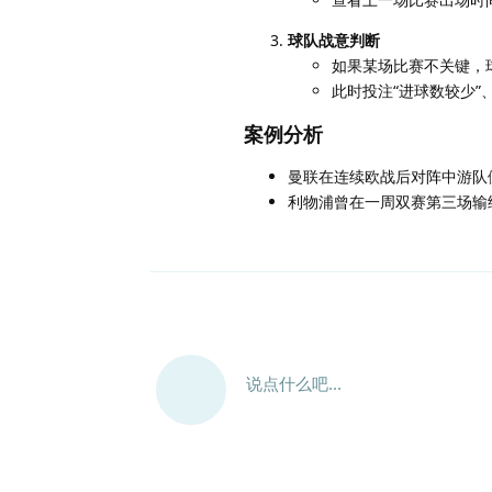
球队战意判断
如果某场比赛不关键，
此时投注“进球数较少”
案例分析
曼联在连续欧战后对阵中游队
利物浦曾在一周双赛第三场输给
说点什么吧...