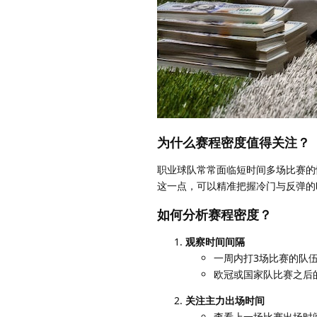
为什么赛程密度值得关注？
职业球队常常面临短时间多场比赛的
这一点，可以精准把握冷门与反弹的
如何分析赛程密度？
观察时间间隔
一周内打3场比赛的队
欧冠或国家队比赛之后
关注主力出场时间
查看上一场比赛出场时