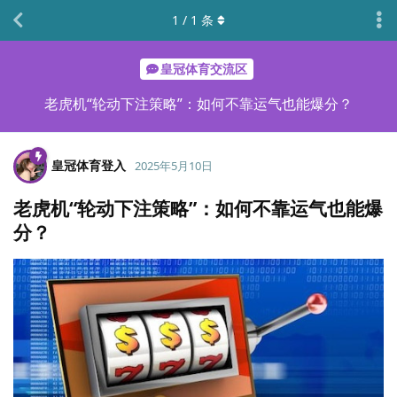
1
/
1
条
皇冠体育交流区
老虎机“轮动下注策略”：如何不靠运气也能爆分？
皇冠体育登入
2025年5月10日
老虎机“轮动下注策略”：如何不靠运气也能爆
分？