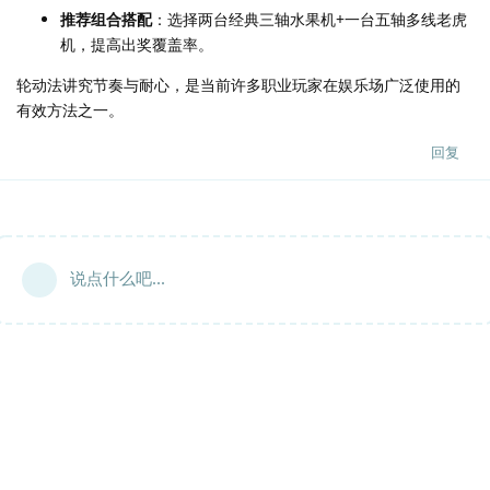
推荐组合搭配
：选择两台经典三轴水果机+一台五轴多线老虎
机，提高出奖覆盖率。
轮动法讲究节奏与耐心，是当前许多职业玩家在娱乐场广泛使用的
有效方法之一。
回复
说点什么吧...