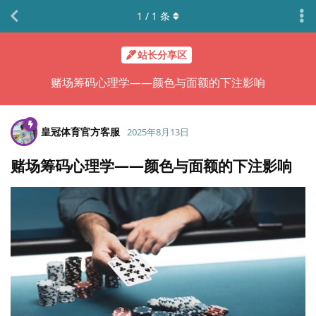
1
/
1
条
站长分享区
赌场筹码心理学——颜色与面额的下注影响
皇冠体育官方客服
2025年8月13日
赌场筹码心理学——颜色与面额的下注影响