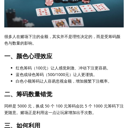
很多人在赌场下注的金额，其实并不是理性决定的，而是受筹码颜
色与数量的影响。
一、颜色心理效应
红色筹码（100元）让人感觉刺激、冲动下注更容易。
蓝色或绿色筹码（500/1000元）让人更谨慎。
白色小额筹码让人容易忽视金额，增加频繁下注概率。
二、筹码数量错觉
同样是 5000 元，换成 50 个 100 元筹码会比 5 个 1000 元筹码下注
更随意。赌场正是利用这一点让玩家增加出手次数。
三、如何利用