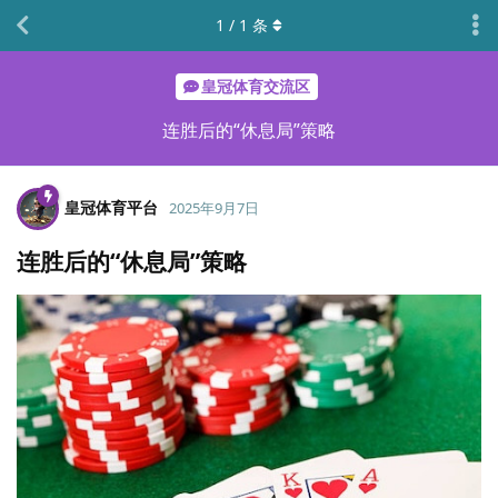
1
/
1
条
皇冠体育交流区
连胜后的“休息局”策略
皇冠体育平台
2025年9月7日
连胜后的“休息局”策略