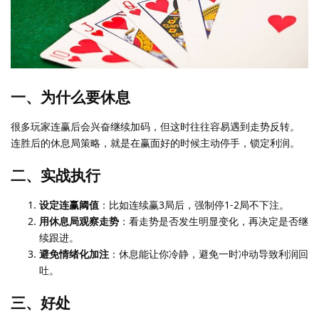
一、为什么要休息
很多玩家连赢后会兴奋继续加码，但这时往往容易遇到走势反转。
连胜后的休息局策略，就是在赢面好的时候主动停手，锁定利润。
二、实战执行
设定连赢阈值
：比如连续赢3局后，强制停1-2局不下注。
用休息局观察走势
：看走势是否发生明显变化，再决定是否继
续跟进。
避免情绪化加注
：休息能让你冷静，避免一时冲动导致利润回
吐。
三、好处