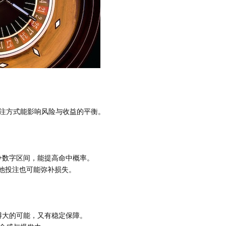
注方式能影响风险与收益的平衡。
+数字区间，能提高命中概率。
他投注也可能弥补损失。
博大的可能，又有稳定保障。