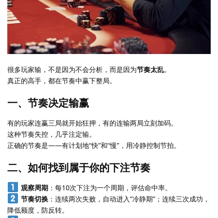
很多玩家输，不是因为不会分析，而是因为
节奏太乱
。
真正的高手，都在节奏中赢下整局。
一、节奏决定输赢
有的玩家连赢三局就开始狂押，有的连输两局立刻加码。
这种节奏失控，几乎注定输。
正确的节奏是——有计划地“快”和“慢”，用冷静控制节拍。
二、如何找到属于你的下注节奏
观察周期
：每10次下注为一个周期，评估命中率。
节奏切换
：连续两次失败，自动进入“冷静期”；连续三次成功，
降低额度，防反转。