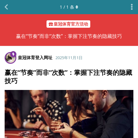
1
/
1
条
皇冠体育官方活动
赢在“节奏”而非“次数”：掌握下注节奏的隐藏技巧
皇冠体育登入网址
2025年11月1日
赢在“节奏”而非“次数”：掌握下注节奏的隐藏
技巧