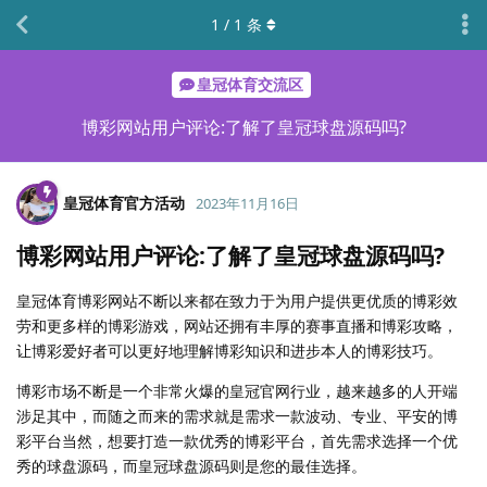
1
/
1
条
皇冠体育交流区
博彩网站用户评论:了解了皇冠球盘源码吗?
皇冠体育官方活动
2023年11月16日
博彩网站用户评论:了解了皇冠球盘源码吗?
皇冠体育博彩网站不断以来都在致力于为用户提供更优质的博彩效
劳和更多样的博彩游戏，网站还拥有丰厚的赛事直播和博彩攻略，
让博彩爱好者可以更好地理解博彩知识和进步本人的博彩技巧。
博彩市场不断是一个非常火爆的皇冠官网行业，越来越多的人开端
涉足其中，而随之而来的需求就是需求一款波动、专业、平安的博
彩平台当然，想要打造一款优秀的博彩平台，首先需求选择一个优
秀的球盘源码，而皇冠球盘源码则是您的最佳选择。