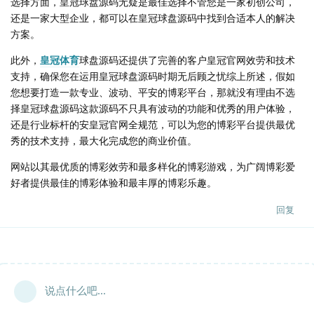
选择方面，皇冠球盘源码无疑是最佳选择不管您是一家初创公司，
还是一家大型企业，都可以在皇冠球盘源码中找到合适本人的解决
方案。
此外，
皇冠体育
球盘源码还提供了完善的客户皇冠官网效劳和技术
支持，确保您在运用皇冠球盘源码时期无后顾之忧综上所述，假如
您想要打造一款专业、波动、平安的博彩平台，那就没有理由不选
择皇冠球盘源码这款源码不只具有波动的功能和优秀的用户体验，
还是行业标杆的安皇冠官网全规范，可以为您的博彩平台提供最优
秀的技术支持，最大化完成您的商业价值。
网站以其最优质的博彩效劳和最多样化的博彩游戏，为广阔博彩爱
好者提供最佳的博彩体验和最丰厚的博彩乐趣。
回复
说点什么吧...