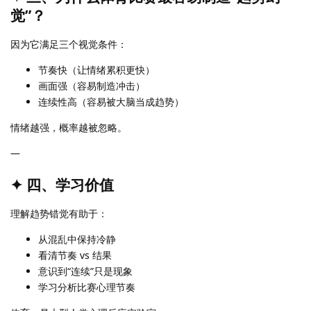
觉”？
因为它满足三个视觉条件：
节奏快（让情绪累积更快）
画面强（容易制造冲击）
连续性高（容易被大脑当成趋势）
情绪越强，概率越被忽略。
—
✦ 四、学习价值
理解趋势错觉有助于：
从混乱中保持冷静
看清节奏 vs 结果
意识到“连续”只是现象
学习分析比赛心理节奏