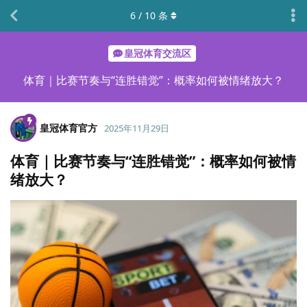
6
/
10
条
皇冠体育交流区
体育｜比赛节奏与“连胜错觉”：概率如何被情绪放大？
皇冠体育官方
2025年11月29日
体育｜比赛节奏与“连胜错觉”：概率如何被情
绪放大？