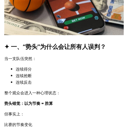
✦ 一、“势头”为什么会让所有人误判？
当一支队伍突然：
连续得分
连续抢断
连续反击
整个观众会进入一种心理状态：
势头错觉：以为节奏 = 胜算
但事实上：
比赛的节奏变化