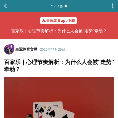
5
/
9
条
皇冠体育app下载
百家乐｜心理节奏解析：为什么人会被“走势”牵动？
皇冠体育官网
2025年11月29日
百家乐｜心理节奏解析：为什么人会被“走势”
牵动？