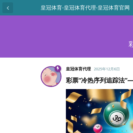
皇冠体育-皇冠体育代理-皇冠体育官网
皇冠体育代理
2025年12月6日
彩票“冷热序列追踪法”