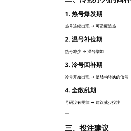
1. 热号爆发期
热号连续出现 → 可适度追热
2. 温号补位期
热号减少 → 温号增加
3. 冷号回补期
冷号开始出现 → 是结构转换的信号
4. 全散乱期
号码没有规律 → 建议减少投注
—
三、投注建议