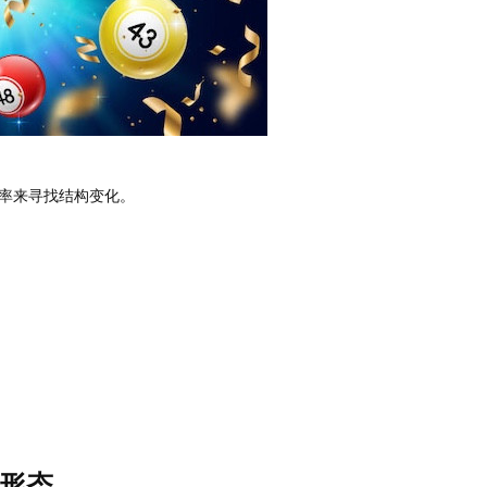
率来寻找结构变化。
形态