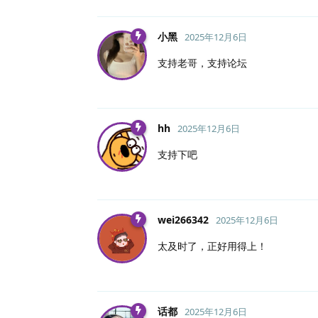
小黑
2025年12月6日
支持老哥，支持论坛
hh
2025年12月6日
支持下吧
wei266342
2025年12月6日
太及时了，正好用得上！
话都
2025年12月6日