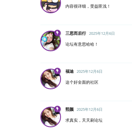
内容很详细，受益匪浅！
三思而后行
2025年12月6日
论坛有意思哈哈！
福迪
2025年12月6日
这个好全面的社区
熙颜
2025年12月6日
求真实，天天刷论坛