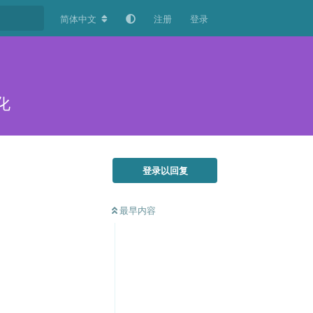
简体中文
注册
登录
化
登录以回复
最早内容