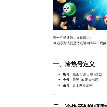
选号不是迷信，而是统计。
冷热序列法就是透过近期号码出现频
—
一、冷热号定义
热号
：最近 5 期出现 ≥2 次
冷号
：最近 10 期未出现
温号
：介于两者之间
—
二、冷热序列的四种