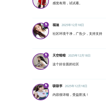
感觉有用，试试看。
福迪
2025年12月18日
社区环境干净，广告少，支持支持
天空暗暗
2025年12月18日
这个好全面的社区
咳咳李
2025年12月18日
内容很详细，受益匪浅！