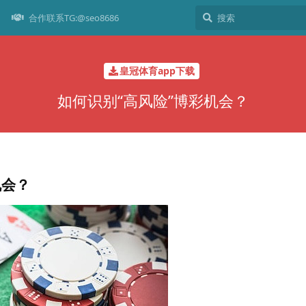
合作联系TG:@seo8686
皇冠体育app下载
如何识别“高风险”博彩机会？
机会？