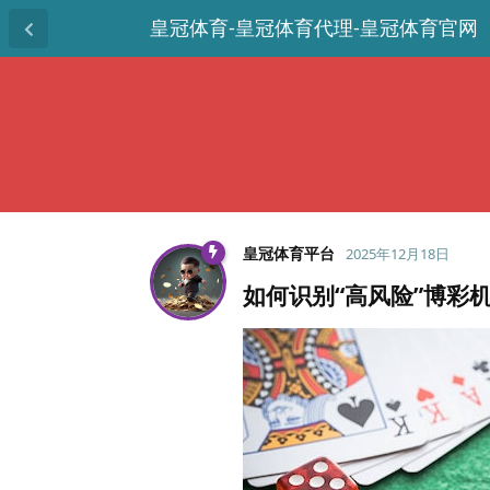
皇冠体育-皇冠体育代理-皇冠体育官网
皇冠体育平台
2025年12月18日
如何识别“高风险”博彩