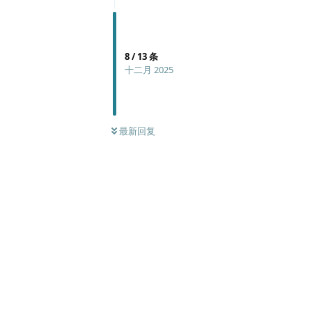
8
/
13
条
十二月 2025
最新回复