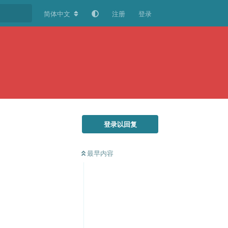
简体中文
注册
登录
登录以回复
最早内容