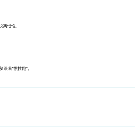
。
脱离惯性。
跟着“惯性跑”。