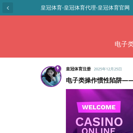
皇冠体育-皇冠体育代理-皇冠体育官网
电子
皇冠体育注册
2025年12月25日
电子类操作惯性陷阱—