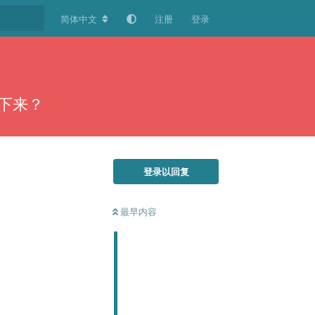
简体中文
注册
登录
下来？
登录以回复
最早内容