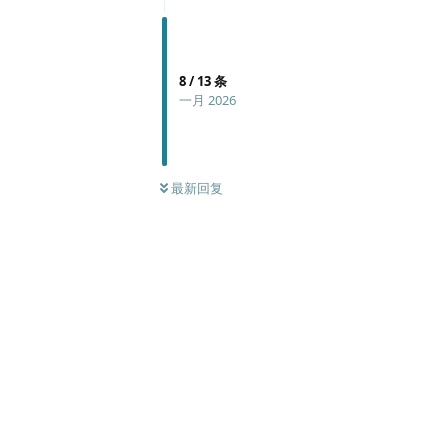
8
/
13
条
一月 2026
最新回复