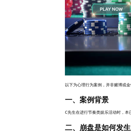
以下为心理行为案例，并非赌博或金
一、案例背景
C先生在进行节奏类娱乐活动时，本
二、崩盘是如何发生