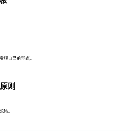
发现自己的弱点。
原则
犯错。