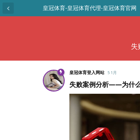
皇冠体育-皇冠体育代理-皇冠体育官网
失
皇冠体育登入网站
5 1月
失败案例分析——为什