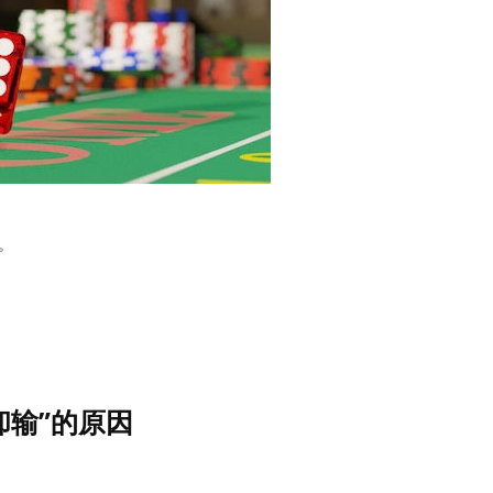
。
却输”的原因