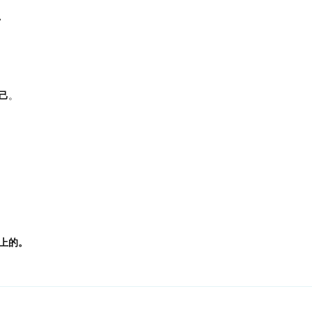
”
己
。
上的。