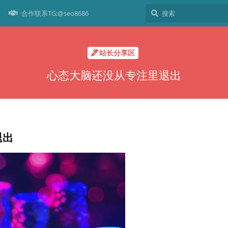
合作联系TG:@seo8686
站长分享区
心态大脑还没从专注里退出
退出