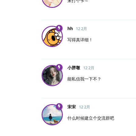
来打个卡～
hh
12 2月
写得真详细！
小胖墩
12 2月
能私信我一下不？
宋宋
12 2月
什么时候建立个交流群吧