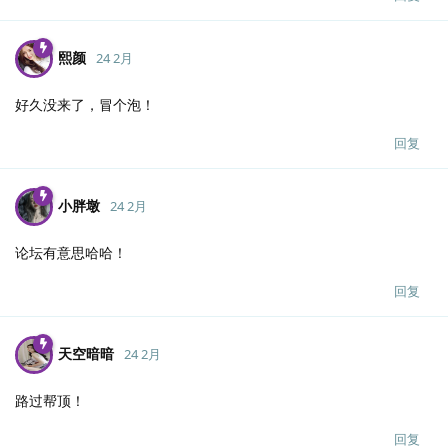
熙颜
24 2月
好久没来了，冒个泡！
回复
小胖墩
24 2月
论坛有意思哈哈！
回复
天空暗暗
24 2月
路过帮顶！
回复