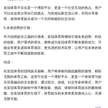
皇冠体育不仅仅是一个博彩平台，更是一个社交互动的热点。用户
可以在这里分享自己的观点、与其他玩家交流心得，共同分享激
情，使得体育娱乐成为一个共同体验的社交活动。
6.未来趋势的引领：
作为冠绝娱乐之巅的引领者，皇冠体育将继续引领未来趋势。科技
的创新、用户需求的变化，都将成为皇冠体育不断发展的动力。可
能会有更多虚拟体育项目、更先进的技术应用，让用户在未来的体
育之旅中不断迎接新的惊喜。
结语：
在皇冠体育的冠绝娱乐巅峰，用户将体验到挑战极限的激情、精彩
无限的体育之旅。这里不仅是一个博彩平台，更是一个将体育与娱
乐完美融合的文化殿堂。通过投注、游戏、社交等多种形式，用户
在皇冠体育的旅程中将不断探索、挑战、体验到体育娱乐的极致精
髓。在皇冠体育的引领下，体育娱乐的未来将更加激动人心，充满
无限可能。
回复