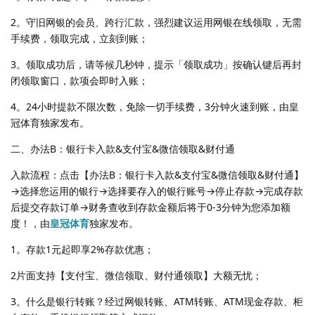
2。守旧网银的会员、跨行汇款，强烈建议运用网银在线领取，无需
手续费，领取完成，立刻到账；
3。领取成功后，请等候几秒钟，提示「领取成功」按确认键后再封
闭领取窗口，款项会即时入账；
4。24小时提款不限次数，免除一切手续费，3分钟火速到账，由皇
冠体育独家发布。
二、办法B：银行卡入款&支付宝&微信领取&财付通
入款流程：点击【办法B：银行卡入款&支付宝&微信领取&财付通】
→选择您运用的银行→选择要存入的银行账号→停止存款→完成存款
后提交存款订单→财务查收到存款金额后将于0-3分钟为您添加额
度！，由
皇冠体育
独家发布。
1。存款1元起即享2%存款优惠；
2片面支持【支付宝、微信领取、财付通领取】大额无忧；
3。什么是银行转账？经过网银转账、ATM转账、ATM现金存款、柜