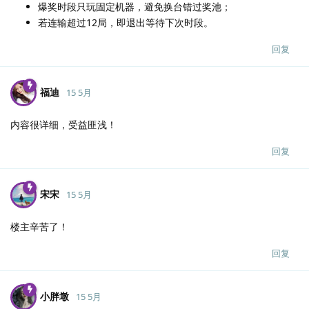
爆奖时段只玩固定机器，避免换台错过奖池；
若连输超过12局，即退出等待下次时段。
回复
福迪
15 5月
内容很详细，受益匪浅！
回复
宋宋
15 5月
楼主辛苦了！
回复
小胖墩
15 5月