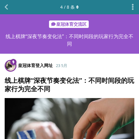
4
/
8
条
皇冠体育交流区
线上棋牌“深夜节奏变化法”：不同时间段的玩家行为完全不
同
皇冠体育登入网址
23 5月
线上棋牌“深夜节奏变化法”：不同时间段的玩
家行为完全不同