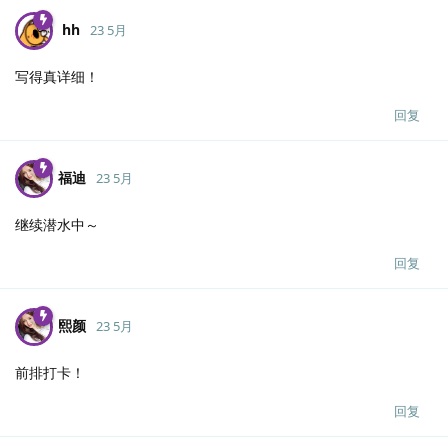
hh
23 5月
写得真详细！
回复
福迪
23 5月
继续潜水中～
回复
熙颜
23 5月
前排打卡！
回复