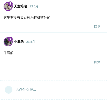
天空暗暗
23 5月
这里有没有卖百家乐挂机软件的
回复
小胖墩
23 5月
牛逼的
回复
说点什么吧...