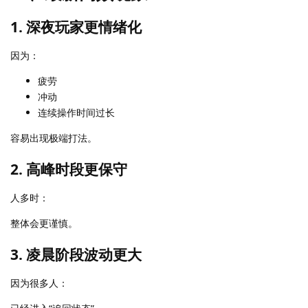
1. 深夜玩家更情绪化
因为：
疲劳
冲动
连续操作时间过长
容易出现极端打法。
2. 高峰时段更保守
人多时：
整体会更谨慎。
3. 凌晨阶段波动更大
因为很多人：