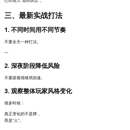
已经进入“追回状态”。
三、最新实战打法
1. 不同时间用不同节奏
不要全天一种打法。
—
2. 深夜阶段降低风险
不要跟着情绪局加速。
3. 观察整体玩家风格变化
很多时候：
真正变化的不是牌，
而是“人”。