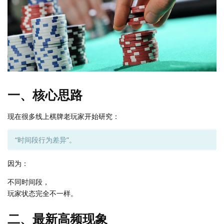
一、核心思路
现在很多线上棋牌老玩家开始研究：
“时间段行为差异”。
因为：
不同时间段，
玩家状态完全不一样。
二、最新高频现象