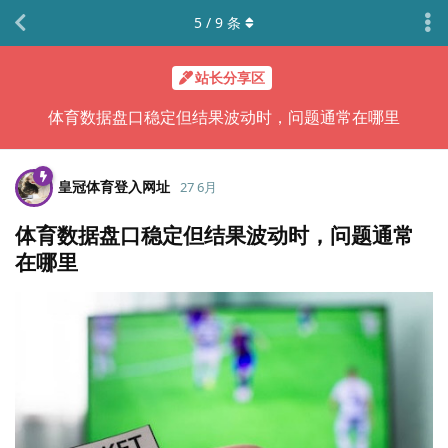
5
/
9
条
站长分享区
体育数据盘口稳定但结果波动时，问题通常在哪里
皇冠体育登入网址
27 6月
体育数据盘口稳定但结果波动时，问题通常
在哪里