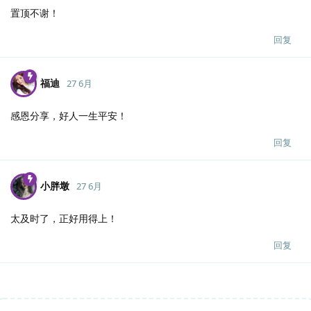
置顶不谢！
回复
福迪
27 6月
感恩分享，好人一生平安！
回复
小胖墩
27 6月
太及时了，正好用得上！
回复