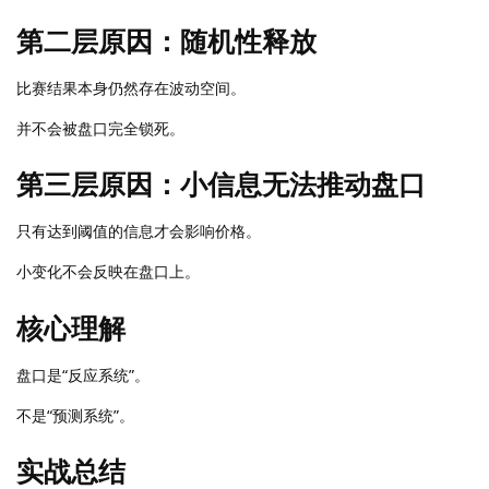
第二层原因：随机性释放
比赛结果本身仍然存在波动空间。
并不会被盘口完全锁死。
第三层原因：小信息无法推动盘口
只有达到阈值的信息才会影响价格。
小变化不会反映在盘口上。
核心理解
盘口是“反应系统”。
不是“预测系统”。
实战总结